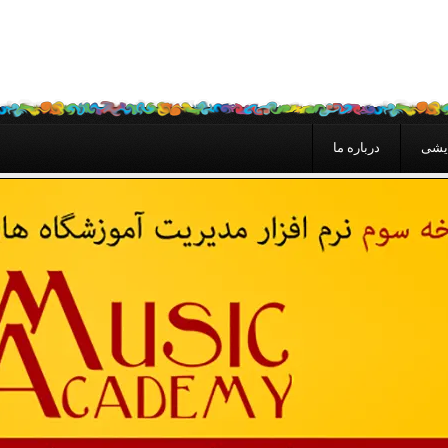
یشی
درباره ما