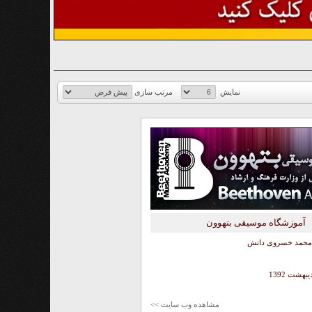
نمایش
مرتب سازی
آموزشگاه موسیقی بتهوون
 محمد خسروی دانش
یبهشت 1392
مشاهده وب سایت >>