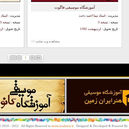
آموزشگاه موسیقی فاگوت
مدیریت :
استاد نیما احمد دخت
مدیریت :
استاد
نسخه :
نسخه 3
نسخه :
نسخه 3
تاریخ تحویل :
اردیبهشت 1392
تاریخ تحویل :
ازد
مشاهده وب سایت >>
>>
>
1
<
<<
 2010 - 2012 . All Rights Reserved to
musicacademy.ir
. Designed & Developed & Powered By